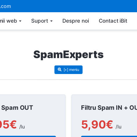
g.com
ii web
Suport
Despre noi
Contact iBit
SpamExperts
[+] meniu
ru Spam OUT
Filtru Spam IN + O
95€
5,90€
/lu
/lu