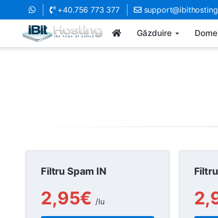
+40.756 773 377
support@ibithostin
Găzduire
Domen
Filtru Spam IN
Filt
2,95€
2,
/lu